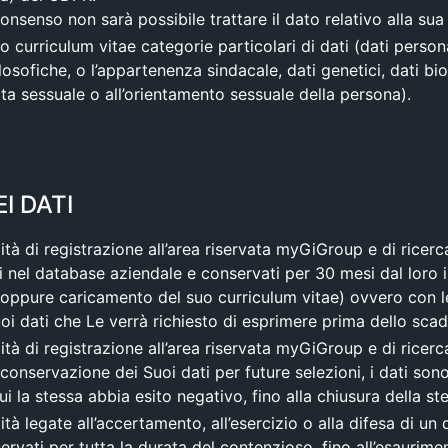
consenso non sarà possibile trattare il dato relativo alla s
curriculum vitae categorie particolari di dati (dati personali
filosofiche, o l’appartenenza sindacale, dati genetici, dati b
 vita sessuale o all’orientamento sessuale della persona).
I DATI
lità di registrazione all’area riservata myGiGroup e di ricerc
ti nel database aziendale e conservati per 30 mesi dal loro 
, oppure caricamento del suo curriculum vitae) ovvero con 
oi dati che Le verrà richiesto di esprimere prima dello sca
lità di registrazione all’area riservata myGiGroup e di ricerc
conservazione dei Suoi dati per future selezioni, i dati son
ui la stessa abbia esito negativo, fino alla chiusura della st
tà legate all’accertamento, all’esercizio o alla difesa di un di
ervati per tutta la durata del contenzioso, fino all’esaurimen