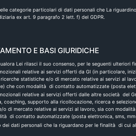
elle categorie particolari di dati personali che La riguardi
udiziaria ex art. 9 paragrafo 2 lett. f) del GDPR.
TAMENTO E BASI GIURIDICHE
ualora Lei rilasci il suo consenso, per le seguenti ulteriori fin
ionali relative ai servizi offerti da GI (in particolare, iniz
icerche statistiche e/o di mercato relative ai servizi al lav
e) che con modalità di contatto automatizzate (posta elett
zionali relative ai servizi offerti dalle altre società del G
ra, coaching, supporto alla ricollocazione, ricerca e selezio
/o di mercato relative ai servizi al lavoro, sia con modalit
tà di contatto automatizzate (posta elettronica, sms, mms,
 dei dati personali che la riguardano per le finalità di cui a