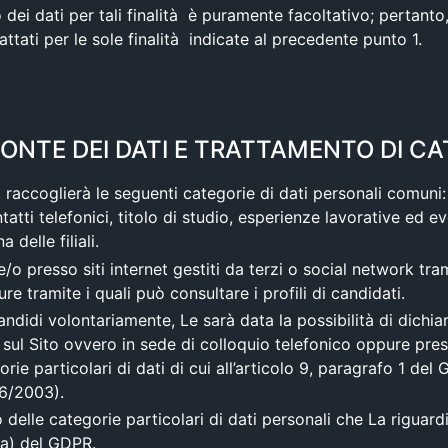
 dei dati per tali finalità è puramente facoltativo; pertanto
rattati per le sole finalità indicate al precedente punto 1.
FONTE DEI DATI E TRATTAMENTO DI CA
o, raccoglierà le seguenti categorie di dati personali comu
atti telefonici, titolo di studio, esperienze lavorative ed eve
 delle filiali.
e/o presso siti internet gestiti da terzi o social network tra
re tramite i quali può consultare i profili di candidati.
andidi volontariamente, Le sarà data la possibilità di dichi
 sul Sito ovvero in sede di colloquio telefonico oppure press
gorie particolari di dati di cui all’articolo 9, paragrafo 1 de
76/2003).
delle categorie particolari di dati personali che La riguardin
 a) del GDPR.