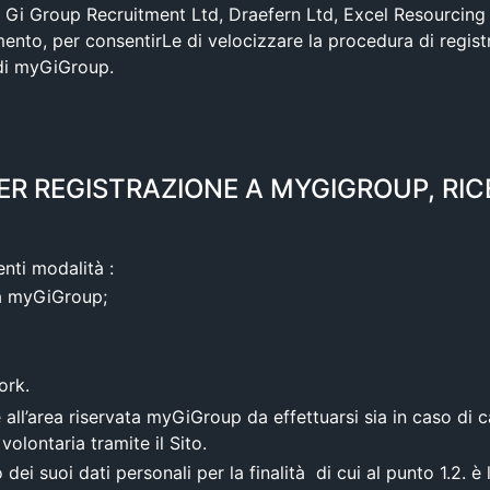
.r.l., Gi Group Recruitment Ltd, Draefern Ltd, Excel Resourc
mento, per consentirLe di velocizzare la procedura di registra
 di myGiGroup.
R REGISTRAZIONE A MYGIGROUP, RICE
enti modalità :
ta myGiGroup;
ork.
ne all’area riservata myGiGroup da effettuarsi sia in caso di
volontaria tramite il Sito.
dei suoi dati personali per la finalità di cui al punto 1.2. è